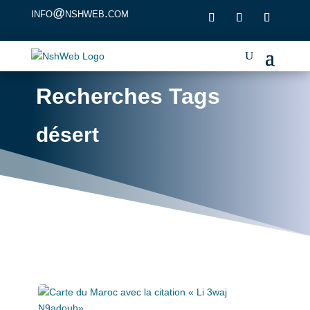
info@nshweb.com
Recherches Tags
désert