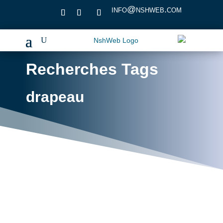
info@nshweb.com
Recherches Tags
drapeau