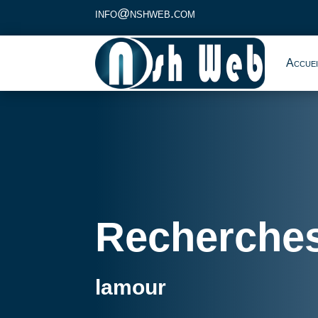
info@nshweb.com
Accuei
Recherche
lamour