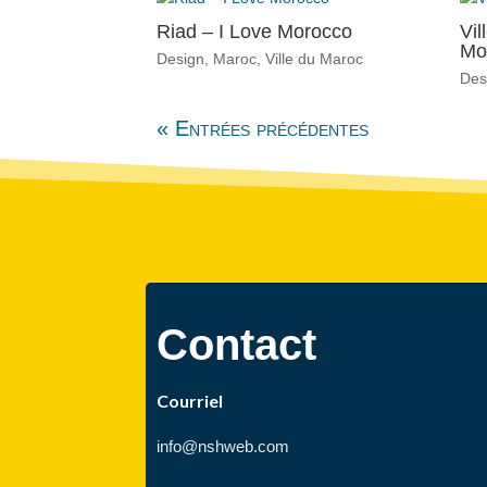
Riad – I Love Morocco
Vil
Mo
Design
,
Maroc
,
Ville du Maroc
Des
« Entrées précédentes
Contact
Courriel
info@nshweb.com