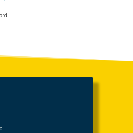
ord
se