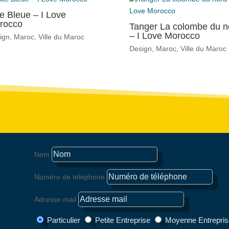
le Bleue – I Love
rocco
Tanger La colombe du n
– I Love Morocco
ign
,
Maroc
,
Ville du Maroc
Design
,
Maroc
,
Ville du Maroc
Nom
Numéro de téléphone
Adresse mail
Particulier
Petite Entreprise
Moyenne Entrepri